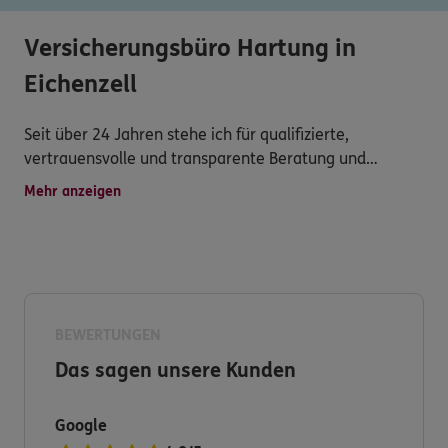
Versicherungsbüro Hartung in
Eichenzell
Seit über 24 Jahren stehe ich für qualifizierte,
vertrauensvolle und transparente Beratung und
Betreuung, schnelle Schadenregulierung mit Hilfe einer
Mehr anzeigen
Schadensregulierungsvollmacht und umfassender
Service werden bei mir groß geschrieben!
Haben Sie dennoch Fragen zu unserem Produkt- und
Serviceangebot?
BEWERTUNGEN
Dann nehmen Sie bitte Kontakt zu mir auf!
Das sagen unsere Kunden
Ich freue mich auf Sie.
Google
Ihr Stephan Hartung Versicherungskaufmann (IHK)