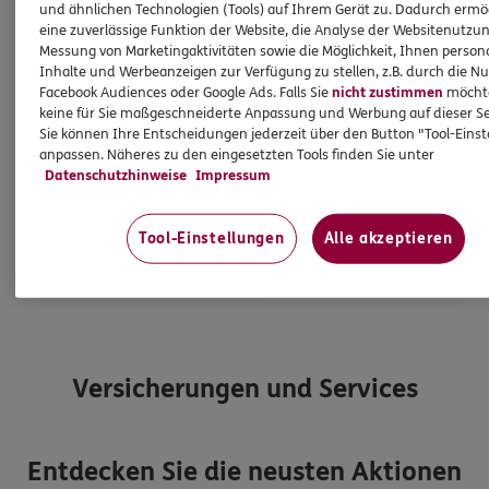
und ähnlichen Technologien (Tools) auf Ihrem Gerät zu. Dadurch ermö
Sichern Sie sich mit Ihrem Online-Abschluss bei
eine zuverlässige Funktion der Website, die Analyse der Websitenutzun
ERGO die Chance auf besondere
Messung von Marketingaktivitäten sowie die Möglichkeit, Ihnen persona
Inhalte und Werbeanzeigen zur Verfügung zu stellen, z.B. durch die N
Fußballmomente: Wir verlosen 2 x 2 Tickets für
Facebook Audiences oder Google Ads. Falls Sie
nicht zustimmen
möchten
das UEFA Nations-League-Spiel der DFB-Männer-
keine für Sie maßgeschneiderte Anpassung und Werbung auf dieser Se
Nationalmannschaft Deutschland gegen Serbien
Sie können Ihre Entscheidungen jederzeit über den Button "Tool-Eins
am 01. Oktober 2026 in München.
anpassen. Näheres zu den eingesetzten Tools finden Sie unter
Datenschutzhinweise
Impressum
Abschließen und gewinnen
Tool-Einstellungen
Alle akzeptieren
Teilnahmebedingungen
Versicherungen und Services
Entdecken Sie die neusten Aktionen