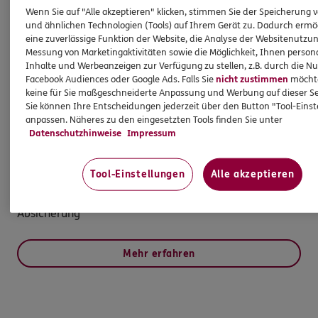
mit. Ich nehme regelmäßig an Schulungen und
Wenn Sie auf "Alle akzeptieren" klicken, stimmen Sie der Speicherung 
Fortbildungen teil & sammele so kontinuierlich
und ähnlichen Technologien (Tools) auf Ihrem Gerät zu. Dadurch ermö
eine zuverlässige Funktion der Website, die Analyse der Websitenutzun
Fachwissen & Knowhow. Ihr Stephan Hartung
Messung von Marketingaktivitäten sowie die Möglichkeit, Ihnen persona
Inhalte und Werbeanzeigen zur Verfügung zu stellen, z.B. durch die N
Facebook Audiences oder Google Ads. Falls Sie
nicht zustimmen
möchten
Veranstalter-
keine für Sie maßgeschneiderte Anpassung und Werbung auf dieser Se
Sie können Ihre Entscheidungen jederzeit über den Button "Tool-Eins
Haftpflichtversicherung
anpassen. Näheres zu den eingesetzten Tools finden Sie unter
Datenschutzhinweise
Impressum
Wir versichern Ihre Veranstaltung Bereits ab 79 €*
versichern wir Ihre Veranstaltung: - Umfangreicher
Tool-Einstellungen
Alle akzeptieren
Schutz gegen Haftungsrisiken - Maßgeschneidert für
Ihre Veranstaltung - Wahl zwischen 3 und 5 Mio. Euro
Absicherung
Mehr erfahren