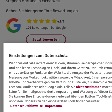
Stephan Hartung in Eichenzell.
Geben Sie hier gerne Ihre Bewertung ab.
4.9
/
5
109
Bewertungen bei Google
Jetzt bewerten
Einstellungen zum Datenschutz
Wenn Sie auf "Alle akzeptieren" klicken, stimmen Sie der Speicherung 
Produkte
und ähnlichen Technologien (Tools) auf Ihrem Gerät zu. Dadurch ermö
eine zuverlässige Funktion der Website, die Analyse der Websitenutzun
Messung von Marketingaktivitäten sowie die Möglichkeit, Ihnen persona
Zahnversicherungen
Inhalte und Werbeanzeigen zur Verfügung zu stellen, z.B. durch die N
Kfz-Versicherung
Facebook Audiences oder Google Ads. Falls Sie
nicht zustimmen
möchten
keine für Sie maßgeschneiderte Anpassung und Werbung auf dieser Se
Krankenversicherung
Sie können Ihre Entscheidungen jederzeit über den Button "Tool-Eins
anpassen. Näheres zu den eingesetzten Tools finden Sie unter
Versicherungen für den privaten Bedarf
Datenschutzhinweise
Impressum
Versicherungen für Geschäftskunden