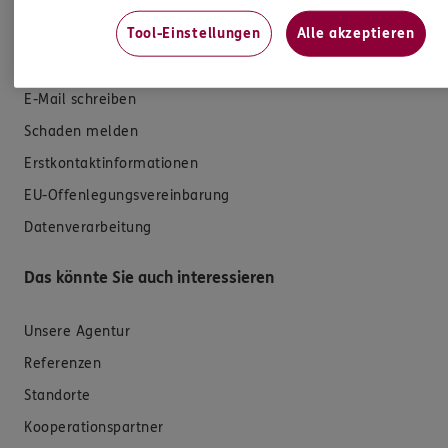
Tool-Einstellungen
Alle akzeptieren
Hilfe & Services
E-Mail schreiben
Schaden melden
Erstkontaktinformationen
EU-Offenlegungsvereinbarung
Datenverarbeitung
Das könnte Sie auch interessieren
Unsere Agentur
Referenzen
Standorte
Kooperationspartner